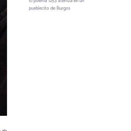
El poema 1253 aterriza en un
pueblecito de Burgos