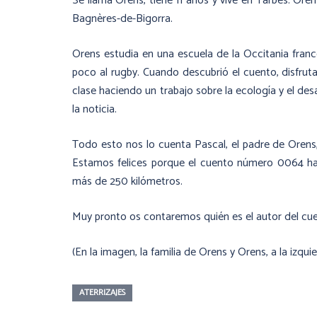
Se llama Orens, tiene 11 años y vive en Tarbes. O
Bagnères-de-Bigorra.
Orens estudia en una escuela de la Occitania france
poco al rugby. Cuando descubrió el cuento, disfru
clase haciendo un trabajo sobre la ecología y el des
la noticia.
Todo esto nos lo cuenta Pascal, el padre de Orens,
Estamos felices porque el cuento número 0064 ha c
más de 250 kilómetros.
Muy pronto os contaremos quién es el autor del cue
(En la imagen, la familia de Orens y Orens, a la izqui
ATERRIZAJES