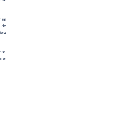
a de
y un
s de
iera
nto.
rrer