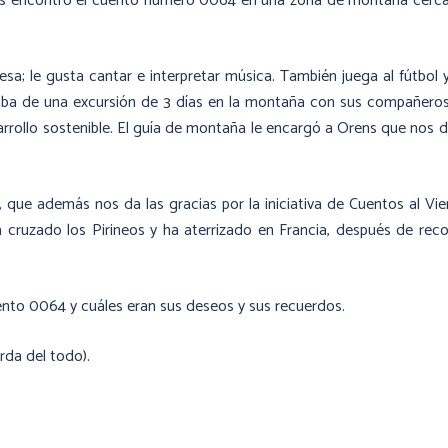
rens encontró el cuento número 0064 en una zona de montaña cerc
sa; le gusta cantar e interpretar música. También juega al fútbol 
taba de una excursión de 3 días en la montaña con sus compañero
arrollo sostenible. El guía de montaña le encargó a Orens que nos d
 que además nos da las gracias por la iniciativa de Cuentos al Vie
ruzado los Pirineos y ha aterrizado en Francia, después de reco
nto 0064 y cuáles eran sus deseos y sus recuerdos.
erda del todo).